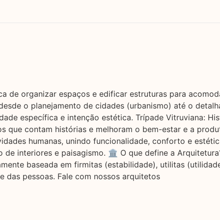
nica de organizar espaços e edificar estruturas para acomo
desde o planejamento de cidades (urbanismo) até o detalha
de específica e intenção estética. Trípade Vitruviana: Hist
ços que contam histórias e melhoram o bem-estar e a produt
vidades humanas, unindo funcionalidade, conforto e estéti
de interiores e paisagismo. 🏛️ O que define a Arquitetur
camente baseada em firmitas (estabilidade), utilitas (utilid
de das pessoas. Fale com nossos arquitetos