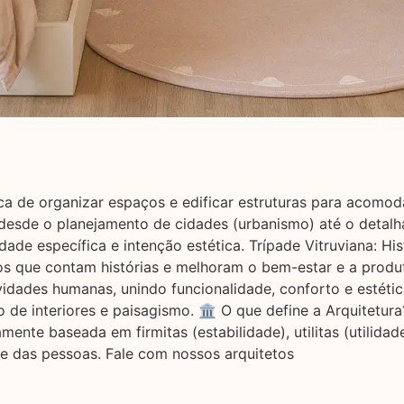
nica de organizar espaços e edificar estruturas para acomo
desde o planejamento de cidades (urbanismo) até o detalha
de específica e intenção estética. Trípade Vitruviana: Hist
ços que contam histórias e melhoram o bem-estar e a produt
vidades humanas, unindo funcionalidade, conforto e estéti
de interiores e paisagismo. 🏛️ O que define a Arquitetur
camente baseada em firmitas (estabilidade), utilitas (utilid
de das pessoas. Fale com nossos arquitetos